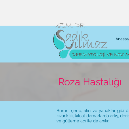
Anasay
Roza Hastalığı
Burun, çene, alın ve yanaklar gibi öz
kızarıklık, kılcal damarlarda artış, d
ve gülleme adı ile de anılır.