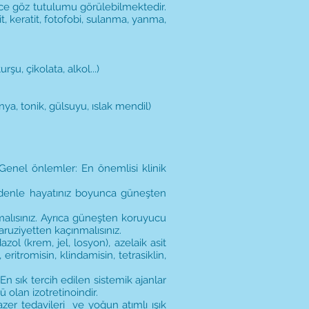
ece göz tutulumu görülebilmektedir.
it, keratit, fotofobi, sulanma, yanma,
şu, çikolata, alkol...)
nya, tonik, gülsuyu, ıslak mendil)
Genel önlemler: En önemlisi klinik
nedenle hayatınız boyunca güneşten
alısınız. Ayrıca güneşten koruyucu
ruziyetten kaçınmalısınız.
zol (krem, jel, losyon), azelaik asit
eritromisin, klindamisin, tetrasiklin,
 En sık tercih edilen sistemik ajanlar
ü olan izotretinoindir.
lazer tedavileri ve yoğun atımlı ışık