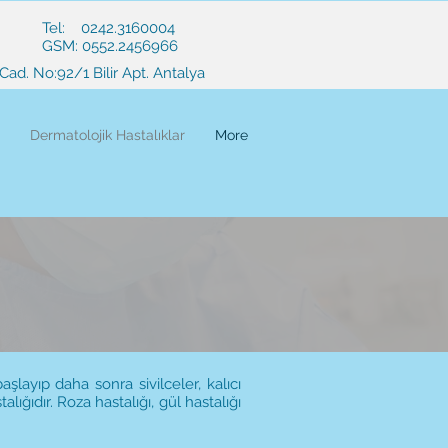
Tel: 0242.3160004
GSM: 0552.2456966
Cad. No:92/1 Bilir Apt. Antalya
Dermatolojik Hastalıklar
More
şlayıp daha sonra sivilceler, kalıcı
ığıdır. Roza hastalığı, gül hastalığı