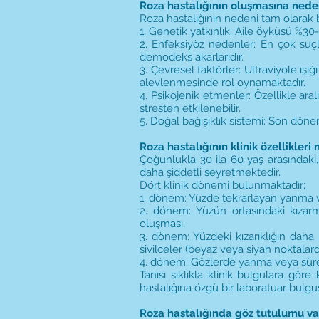
Roza hastalığının oluşmasına neden
Roza hastalığının nedeni tam olarak 
1. Genetik yatkınlık: Aile öyküsü %30
2. Enfeksiyöz nedenler: En çok suçl
demodeks akarlarıdır.
3. Çevresel faktörler: Ultraviyole ışı
alevlenmesinde rol oynamaktadır.
4. Psikojenik etmenler: Özellikle ara
stresten etkilenebilir.
5. Doğal bağışıklık sistemi: Son dö
Roza hastalığının klinik özellikleri 
Çoğunlukla 30 ila 60 yaş arasındaki, 
daha şiddetli seyretmektedir.
Dört klinik dönemi bulunmaktadır;
1. dönem: Yüzde tekrarlayan yanma ve 
2. dönem: Yüzün ortasındaki kızarm
oluşması,
3. dönem: Yüzdeki kızarıklığın daha 
sivilceler (beyaz veya siyah noktalard
4. dönem: Gözlerde yanma veya sürek
Tanısı sıklıkla klinik bulgulara gör
hastalığına özgü bir laboratuar bul
Roza hastalığında göz tutulumu va