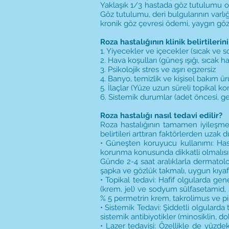
Yaklaşık 1/3 hastada göz tutulumu o
Göz tutulumu, deri bulgularının varlığı
kronik göz çevresi ödemi, yaygın göz
Roza hastalığının klinik belirtilerin
1. Yiyecekler ve içecekler (sıcak ve so
2. Hava koşulları (güneş ışığı, sıcak 
3. Psikolojik stres ve aşırı egzersiz
4. Banyo, temizlik ve kişisel bakım ür
5. İlaçlar (Yüze uzun süreli topikal ko
6. Sistemik durumlar (adet öncesi, ge
Roza hastalığı nasıl tedavi edilir?
Roza hastalığının tamamen iyileşmes
belirtileri arttıran faktörlerden uzak 
• Güneşten koruyucu kullanımı: Hast
korunma konusunda dikkatli olmalısın
Günde 2-4 saat aralıklarla dermatol
şapka ve gözlük takmalı, uygun kıyaf
• Topikal tedavi: Hafif olgularda gene
(krem, jel) ve sodyum sülfasetamid, sü
% 5 permetrin krem, takrolimus ve p
• Sistemik Tedavi: Şiddetli olgularda 
sistemik antibiyotikler (minosiklin, do
• Lazer tedavisi: Özellikle de yüzdek