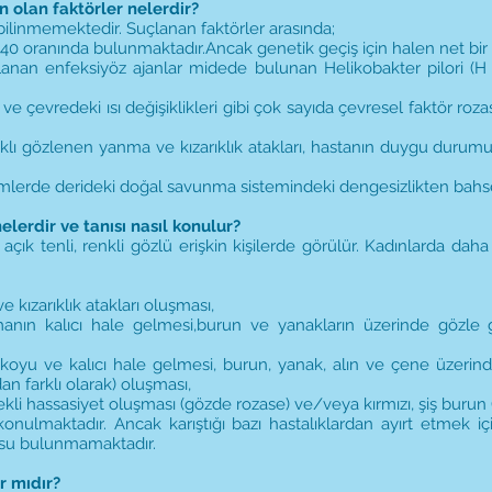
 olan faktörler nelerdir?
bilinmemektedir. Suçlanan faktörler arasında;
-40 oranında bulunmaktadır.Ancak genetik geçiş için halen net bir 
anan enfeksiyöz ajanlar midede bulunan Helikobakter pilori (H 
ğı ve çevredeki ısı değişiklikleri gibi çok sayıda çevresel faktör r
lıklı gözlenen yanma ve kızarıklık atakları, hastanın duygu durumu
nemlerde derideki doğal savunma sistemindeki dengesizlikten bahs
nelerdir ve tanısı nasıl konulur?
açık tenli, renkli gözlü erişkin kişilerde görülür. Kadınlarda daha
kızarıklık atakları oluşması,
anın kalıcı hale gelmesi,burun ve yanakların üzerinde gözle g
koyu ve kalıcı hale gelmesi, burun, yanak, alın ve çene üzerinde 
an farklı olarak) oluşması,
li hassasiyet oluşması (gözde rozase) ve/veya kırmızı, şiş burun
e konulmaktadır. Ancak karıştığı bazı hastalıklardan ayırt etmek 
gusu bulunmamaktadır.
r mıdır?