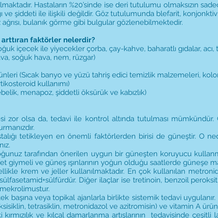
lmaktadır. Hastaların %20’sinde ise deri tutulumu olmaksızın sad
 ve şiddeti ile ilişkili değildir. Göz tutulumunda blefarit, konjonktiv
 ağrısı, bulanık görme gibi bulgular gözlenebilmektedir.
i arttıran faktörler nelerdir?
ğuk içecek ile yiyecekler çorba, çay-kahve, baharatlı gıdalar, acı, tur
hava, soğuk hava, nem, rüzgar)
ünleri (Sıcak banyo ve yüzü tahriş edici temizlik malzemeleri, kolo
rtikosteroid kullanımı)
belik, menapoz, şiddetli öksürük ve kabızlık)
i zor olsa da, tedavi ile kontrol altında tutulması mümkündür. 
durmanızdır.
alığı tetikleyen en önemli faktörlerden birisi de güneştir. O 
ız.
oğunuz tarafından önerilen uygun bir güneşten koruyucu kullanm
et giymeli ve güneş ışınlarının yoğun olduğu saatlerde güneşe ma
llikle krem ve jeller kullanılmaktadır. En çok kullanılan metronida
lfasetamid+sülfürdür. Diğer ilaçlar ise tretinoin, benzoil peroksit, 
imekrolimustur.
tek başına veya topikal ajanlarla birlikte sistemik tedavi uygulanır.
ksisiklin, tetrasiklin, metronidazol ve azitromisin) ve vitamin A ürün
i kırmızılık ve kılcal damarlanma artışlarının tedavisinde çeşitli 