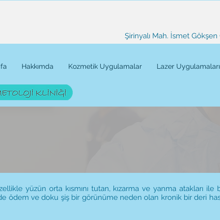
Şirinyalı Mah. İsmet Gökşen 
fa
Hakkımda
Kozmetik Uygulamalar
Lazer Uygulamaları
ellikle yüzün orta kısmını tutan, kızarma ve yanma atakları ile ba
eride ödem ve doku şiş bir görünüme neden olan kronik bir deri hastal