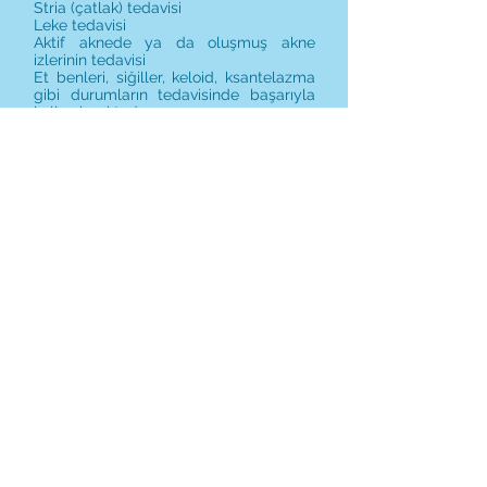
Stria (çatlak) tedavisi
Leke tedavisi
Aktif aknede ya da oluşmuş akne
izlerinin tedavisi
Et benleri, siğiller, keloid, ksantelazma
gibi durumların tedavisinde başarıyla
kullanılmaktadır.
Yan etkileri yok denecek kadar azdır.
Plasmalift ile sarkan
göz kapağının
cerrahi olmadan düzeltilmesi
(blefaroplasti)
Göz kapaklarındaki sarkma yüze
yorgun ve yaşlanmış bir görünüm
vermenin yanında kişinin görmesini de
etkilemektedir. Bir çok kişi,
anesteziden ya da geleneksel bir
ameliyatın olası komplikasyonlardan
korktukları için blefaroplasti dediğimiz
göz kapağı ameliyatlarından
kaçınmaktadır. Oysa plasmalift ile
yapılan non ablatif blefaroplasti ile
cerrahi işlem olmadan süblimasyon
yani doğrudan buharlaştırma
sayesinde, bu tür risklere maruz
kalmadan göz kapaklarında çok güzel
sonuçlar elde edilebilir.