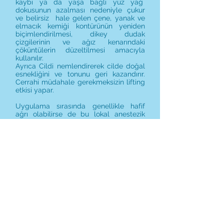
kaybı ya da yaşa bağlı yüz yağ
dokusunun azalması nedeniyle çukur
ve belirsiz hale gelen çene, yanak ve
elmacık kemiği kontürünün yeniden
biçimlendirilmesi, dikey dudak
çizgilerinin ve ağız kenarındaki
çöküntülerin düzeltilmesi amacıyla
kullanılır.
Ayrıca Cildi nemlendirerek cilde doğal
esnekliğini ve tonunu geri kazandırır.
Cerrahi müdahale gerekmeksizin lifting
etkisi yapar.
Uygulama sırasında genellikle hafif
ağrı olabilirse de bu lokal anestezik
kremlerle ortadan kaldırılabilir. Dermal
dolgular genellikle birkaç dakikada
uygulanabilir.
Etkisi işlemden hemen sonra
görülmeye başlar ve uygulanan ürüne,
uygulama bölgesine ve kişinin cilt
özelliklerine göre 10-18 ay arasında
devam etmektedir. İşlem sonrasında
kızarıklık, morarma olabilir ancak birkaç
günde geçer.