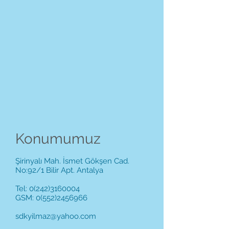
Konumumuz
Şirinyalı Mah. İsmet Gökşen Cad.
No:92/1 Bilir Apt. Antalya
Tel:
0(242)3160004
GSM: 0(552)2456966
sdkyilmaz@yahoo.com